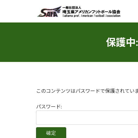
コ
ナ
ン
ビ
テ
ゲ
ン
ー
ツ
シ
保護中: 
へ
ョ
ス
ン
キ
に
ッ
移
プ
動
このコンテンツはパスワードで保護されてい
パスワード: