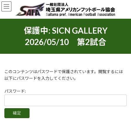
コ
ナ
ン
ビ
テ
ゲ
ン
ー
ツ
シ
保護中: SICN GALLERY
へ
ョ
ス
ン
2026/05/10 第2試合
キ
に
ッ
移
プ
動
このコンテンツはパスワードで保護されています。閲覧するには
以下にパスワードを入力してください。
パスワード: